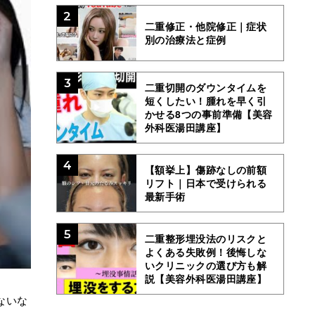
2
二重修正・他院修正｜症状
別の治療法と症例
3
二重切開のダウンタイムを
短くしたい！腫れを早く引
かせる8つの事前準備【美容
外科医湯田講座】
4
【額挙上】傷跡なしの前額
リフト｜日本で受けられる
最新手術
5
二重整形埋没法のリスクと
よくある失敗例！後悔しな
いクリニックの選び方も解
説【美容外科医湯田講座】
ないな