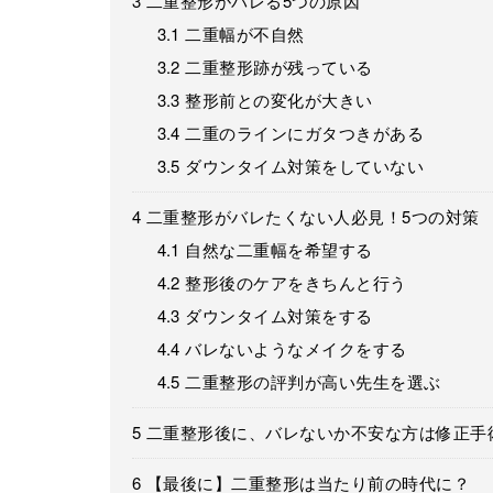
3
二重整形がバレる5つの原因
3.1
二重幅が不自然
3.2
二重整形跡が残っている
3.3
整形前との変化が大きい
3.4
二重のラインにガタつきがある
3.5
ダウンタイム対策をしていない
4
二重整形がバレたくない人必見！5つの対策
4.1
自然な二重幅を希望する
4.2
整形後のケアをきちんと行う
4.3
ダウンタイム対策をする
4.4
バレないようなメイクをする
4.5
二重整形の評判が高い先生を選ぶ
5
二重整形後に、バレないか不安な方は修正手
6
【最後に】二重整形は当たり前の時代に？