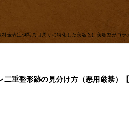
覧
料金表
症例写真
目周りに特化した美容とは
美容整形コラ
レ二重整形跡の見分け方（悪用厳禁）