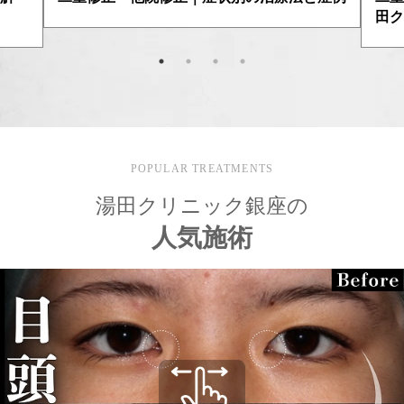
法と
田クリニック銀座
POPULAR TREATMENTS
湯田クリニック銀座の
人気施術