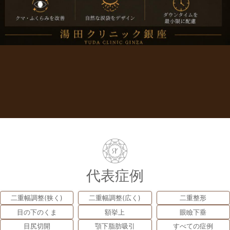
代表症例
二重幅調整(狭く)
二重幅調整(広く)
二重整形
目の下のくま
額挙上
眼瞼下垂
目尻切開
顎下脂肪吸引
すべての症例