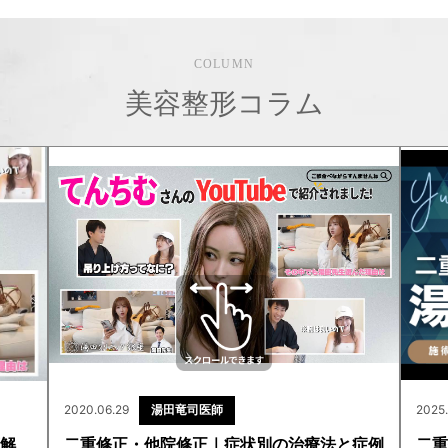
COLUMN
美容整形コラム
2025.
2025.01.24
湯田竜司医師
東京
症例
二重修正 東京｜他院修正・切開修正なら湯