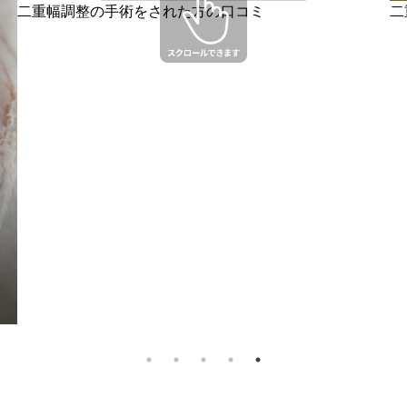
二重幅調整の手術をされた方の口コミ
二