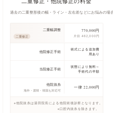
二重修正・他院修正の料金
過去の二重整形後の幅・ライン・左右差などにお悩みの場
二重幅調整
770,000円
片目 462,000円
二重修正
術式による追加費
他院修正手術
用あり
状態により無料～
当院修正手術
手術代の半額
他院抜糸
一律 22,000円
海外・渡韓・韓国も対応可
※他院抜糸は湯田院長による他院術後診察となります。
※口腔内抜糸を除きます。