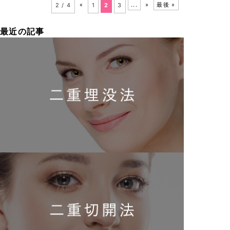
2 / 4
«
1
2
3
...
»
最後 »
最近の記事