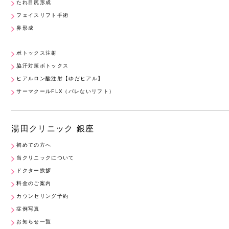
たれ目尻形成
フェイスリフト手術
鼻形成
ボトックス注射
脇汗対策ボトックス
ヒアルロン酸注射【ゆだヒアル】
サーマクールFLX（バレないリフト）
湯田クリニック 銀座
初めての方へ
当クリニックについて
ドクター挨拶
料金のご案内
カウンセリング予約
症例写真
お知らせ一覧