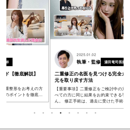
2025.01.02
執筆・監修
湯田竜司医師
二重修正の名医を見つける完全ガイド｜理想の目
元を取り戻す方法
【重要事項】二重修正をご検討中の方へ 二重修正は、す
べての方に同じ結果をお約束できる手術ではありませ
ん。 修正手術は、過去に受けた手術の内容、内部の癒着
や瘢痕、残っている皮膚や脂肪、目を開く力などの...
.