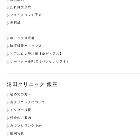
たれ目尻形成
フェイスリフト手術
鼻形成
ボトックス注射
脇汗対策ボトックス
ヒアルロン酸注射【ゆだヒアル】
サーマクールFLX（バレないリフト）
湯田クリニック 銀座
初めての方へ
当クリニックについて
ドクター挨拶
料金のご案内
カウンセリング予約
症例写真