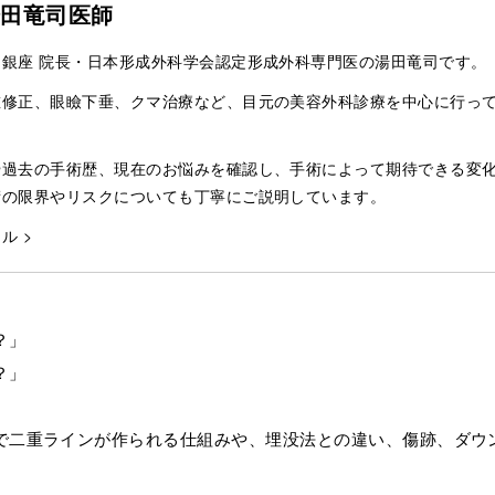
湯田竜司医師
銀座 院長・日本形成外科学会認定形成外科専門医の湯田竜司です。
重修正、眼瞼下垂、クマ治療など、目元の美容外科診療を中心に行っ
や過去の手術歴、現在のお悩みを確認し、手術によって期待できる変
術の限界やリスクについても丁寧にご説明しています。
ル >
？」
？」
で二重ラインが作られる仕組みや、埋没法との違い、傷跡、ダウ