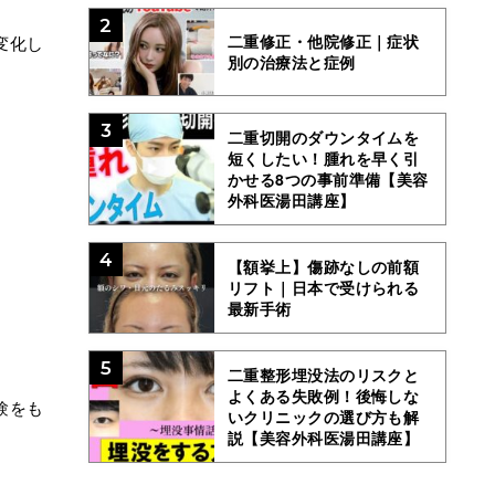
2
二重修正・他院修正｜症状
変化し
別の治療法と症例
3
二重切開のダウンタイムを
短くしたい！腫れを早く引
かせる8つの事前準備【美容
外科医湯田講座】
4
【額挙上】傷跡なしの前額
リフト｜日本で受けられる
最新手術
5
二重整形埋没法のリスクと
よくある失敗例！後悔しな
験をも
いクリニックの選び方も解
説【美容外科医湯田講座】