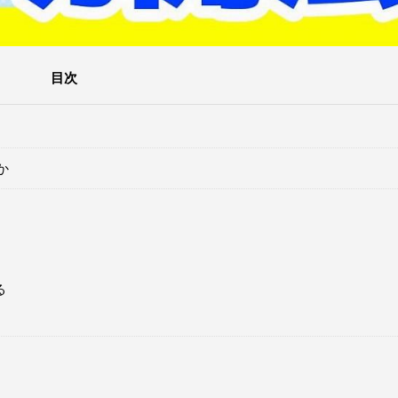
目次
か
る