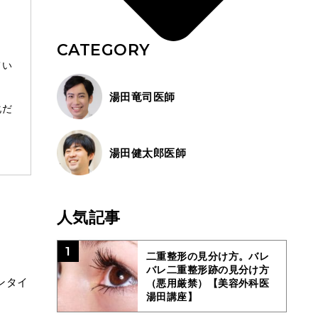
CATEGORY
てい
湯田竜司医師
化だ
湯田健太郎医師
人気記事
1
二重整形の見分け方。バレ
バレ二重整形跡の見分け方
ンタイ
（悪用厳禁）【美容外科医
湯田講座】