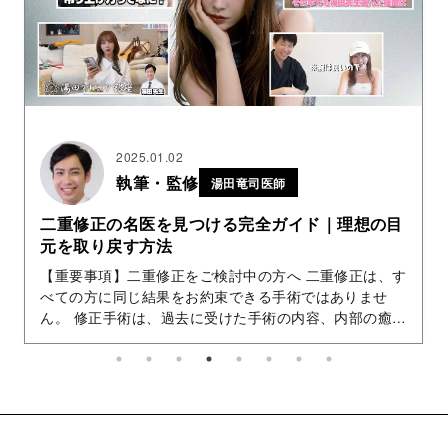
2025.01.02
執筆・監修
湯田竜司医師
二重修正の名医を見つける完全ガイド｜理想の目
元を取り戻す方法
【重要事項】二重修正をご検討中の方へ 二重修正は、す
べての方に同じ結果をお約束できる手術ではありませ
ん。 修正手術は、過去に受けた手術の内容、内部の癒着
や瘢痕、残っている皮膚や脂肪、目を開く力などの...
.