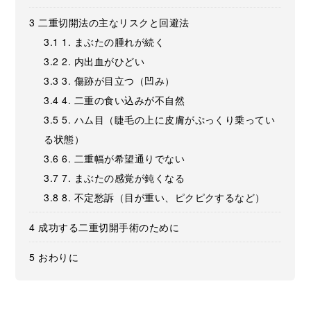
3
二重切開法の主なリスクと回避法
3.1
1. まぶたの腫れが続く
3.2
2. 内出血がひどい
3.3
3. 傷跡が目立つ（凹み）
3.4
4. 二重の食い込みが不自然
3.5
5. ハム目（睫毛の上に皮膚がぷっくり乗ってい
る状態）
3.6
6. 二重幅が希望通りでない
3.7
7. まぶたの感覚が鈍くなる
3.8
8. 不定愁訴（目が重い、ピクピクするなど）
4
成功する二重切開手術のために
5
おわりに