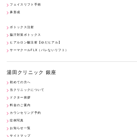
フェイスリフト手術
鼻形成
ボトックス注射
脇汗対策ボトックス
ヒアルロン酸注射【ゆだヒアル】
サーマクールFLX（バレないリフト）
湯田クリニック 銀座
初めての方へ
当クリニックについて
ドクター挨拶
料金のご案内
カウンセリング予約
症例写真
お知らせ一覧
サイトマップ