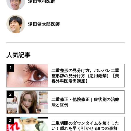
湯田竜司医師
湯田健太郎医師
人気記事
1
二重整形の見分け方。バレバレ二重
整形跡の見分け方（悪用厳禁）【美
容外科医湯田講座】
2
二重修正・他院修正｜症状別の治療
法と症例
3
二重切開のダウンタイムを短くした
い！腫れを早く引かせる8つの事前