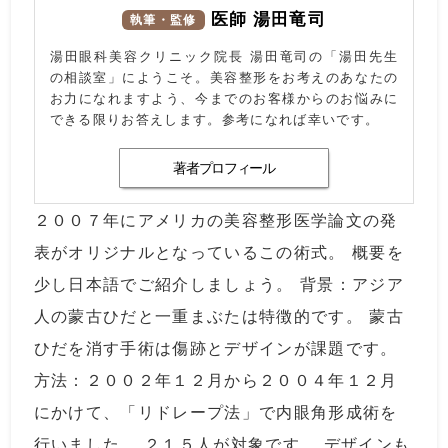
医師 湯田竜司
執筆・監修
湯田眼科美容クリニック院長 湯田竜司の「湯田先生
の相談室」にようこそ。美容整形をお考えのあなたの
お力になれますよう、今までのお客様からのお悩みに
できる限りお答えします。参考になれば幸いです。
著者プロフィール
２００７年にアメリカの美容整形医学論文の発
表がオリジナルとなっているこの術式。 概要を
少し日本語でご紹介しましょう。 背景：アジア
人の蒙古ひだと一重まぶたは特徴的です。 蒙古
ひだを消す手術は傷跡とデザインが課題です。
方法：２００２年１２月から２００４年１２月
にかけて、「リドレープ法」で内眼角形成術を
行いました。 ２１５人が対象です。 デザインも