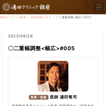
湯田クリニック銀座
症例写真ブログ
〇二重幅調整<幅広>#005
2023/06/26
〇二重幅調整<幅広>#005
医師 湯田竜司
執筆・監修
湯田眼科美容クリニック院長 湯田竜司の「湯田先生