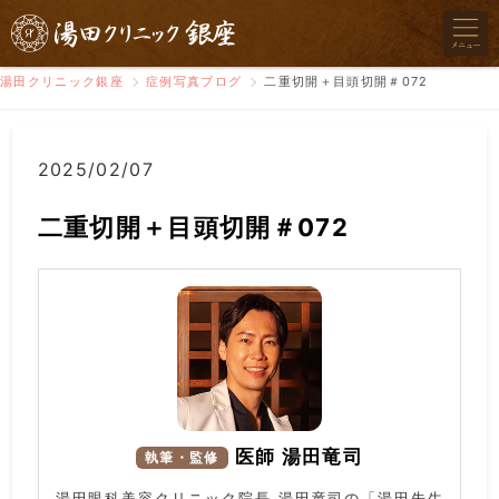
湯田クリニック銀座
症例写真ブログ
二重切開＋目頭切開＃072
2025/02/07
二重切開＋目頭切開＃072
医師 湯田竜司
執筆・監修
湯田眼科美容クリニック院長 湯田竜司の「湯田先生