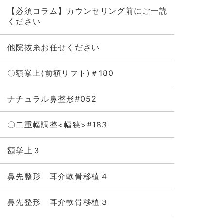
【必須コラム】カウンセリング前にご一読
ください
他院抜糸お任せください
〇額挙上(前額リフト)＃180
ナチュラル鼻整形#052
〇二重幅調整<幅狭>#183
額挙上３
鼻先整形 耳介軟骨移植４
鼻先整形 耳介軟骨移植３