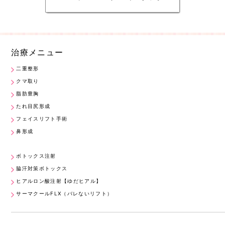
治療メニュー
二重整形
クマ取り
脂肪豊胸
たれ目尻形成
フェイスリフト手術
鼻形成
ボトックス注射
脇汗対策ボトックス
ヒアルロン酸注射【ゆだヒアル】
サーマクールFLX（バレないリフト）