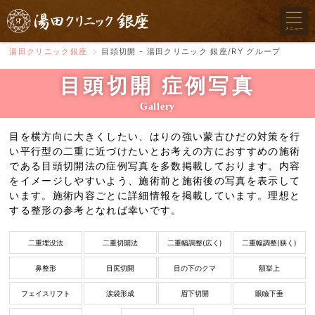
湯田クリニック銀座
目頭切開 - 湯田クリニック 銀座/RY グループ
目頭切開 症例写真
Gallery
目を横方向に大きくしたい、はりの強い蒙古ひだの対策を行
い平行型の二重に近づけたいとお考えの方におすすめの施術
である目頭切開法の症例写真を多数掲載しております。内容
をイメージしやすいよう、施術前と施術後の写真を表示して
います。施術内容ごとに詳細情報を掲載しています。理想と
する整形の参考となれば幸いです。
二重埋没法
二重切開法
二重幅調整(広く)
二重幅調整(狭く)
鼻整形
目尻切開
目の下のクマ
額挙上
フェイスリフト
涙袋形成
眉下切開
眼瞼下垂