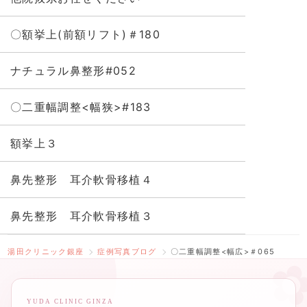
〇額挙上(前額リフト)＃180
ナチュラル鼻整形#052
〇二重幅調整<幅狭>#183
額挙上３
鼻先整形 耳介軟骨移植４
鼻先整形 耳介軟骨移植３
湯田クリニック銀座
症例写真ブログ
〇二重幅調整<幅広>＃065
YUDA CLINIC GINZA