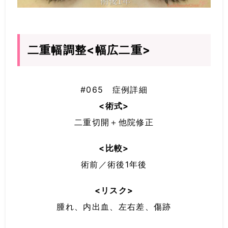
二重幅調整<幅広二重>
#065 症例詳細
<術式>
二重切開＋他院修正
<比較>
術前／術後1年後
<リスク>
腫れ、内出血、左右差、傷跡