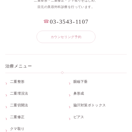
二重整形・二重修正・クマ取りをはじめ、
目元の美容外科診療を行っています。
03-3543-1107
☎
カウンセリング予約
治療メニュー
二重整形
眼瞼下垂
二重埋没法
鼻形成
二重切開法
脇汗対策ボトックス
二重修正
ピアス
クマ取り