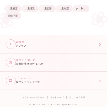
二重整形
二重埋没
二重切開
二重修正
クマ取り
眼瞼下垂
›
ACCESS
⌖
アクセス
OPENING HOURS
◷
診療時間 9:30〜17:00
›
COUNSELING
□
カウンセリング予約
プライバシーポリシー
サイトマップ
クリニック情報
© YUDA CLINIC GINZA All Rights Reserved.