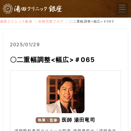
湯田クリニック銀座
症例写真ブログ
〇二重幅調整<幅広>＃065
2025/01/29
〇二重幅調整<幅広>＃065
医師 湯田竜司
執筆・監修
湯田眼科美容クリニック院長 湯田竜司の「湯田先生